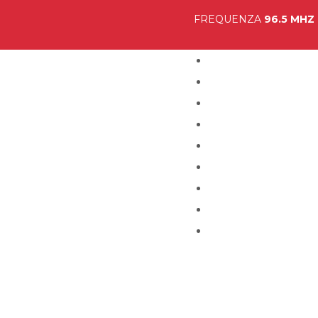
FREQUENZA
96.5 MHZ
Home
Visual Radio
Musica
Programmi
Podcast
News
Team
Partner
Contatti