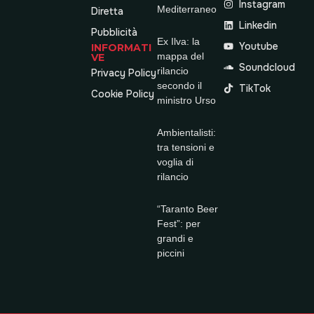
Instagram
Mediterraneo
Diretta
Linkedin
Pubblicità
Ex Ilva: la
Youtube
INFORMATI
mappa del
VE
Soundcloud
rilancio
Privacy Policy
secondo il
TikTok
Cookie Policy
ministro Urso
Ambientalisti:
tra tensioni e
voglia di
rilancio
“Taranto Beer
Fest”: per
grandi e
piccini