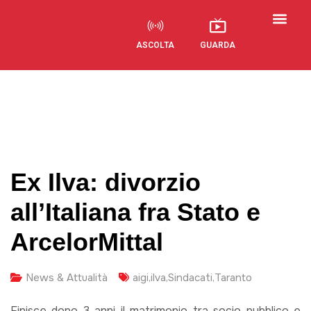
ASCOLTA
GUARDA
Ex Ilva: divorzio
all’Italiana fra Stato e
ArcelorMittal
News & Attualità
aigi
,
ilva
,
Sindacati
,
Taranto
Finisce dopo 3 anni il matrimonio tra socio pubblico e