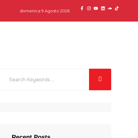
domenica 9 Agosto 2026
dcast
News
Team
Partner
Contatti
Recent Posts