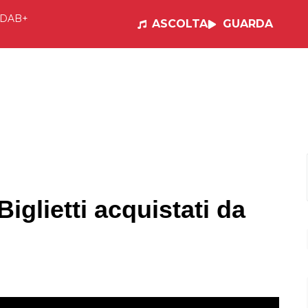
DAB+
ASCOLTA
GUARDA
e
Visual Radio
Musica
Programmi
Po
glietti acquistati da