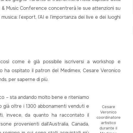
val & Music Conference concentrerà le sue attenzioni su
musica: l’export, l’AI e l’importanza dei live e dei luoghi
 così come è già possibile iscriversi a workshop e
o ha ospitato il patron del Medimex, Cesare Veronico
ds, per saperne di più.
ico – sta andando molto bene e riteniamo
mo già oltre i 1300 abbonamenti venduti e
Cesare
Veronico
etti, invece, da quanto ha raccontato il
coordinatore
artistico
sone provenienti dall’Australia, Canada,
durante il
la regione in cui sono stati acquistati più