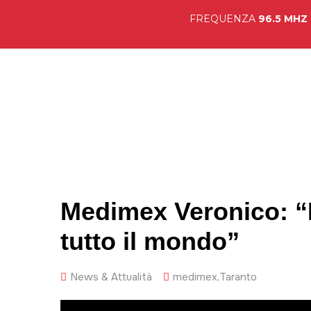
FREQUENZA
96.5 MHZ
Hom
Medimex Veronico: “Bi
tutto il mondo”
News & Attualità
medimex
,
Taranto