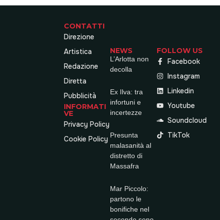
CONTATTI
Direzione
NEWS
FOLLOW US
Artistica
L’Arlotta non
Facebook
Redazione
decolla
Instagram
Diretta
Linkedin
Ex Ilva: tra
Pubblicità
infortuni e
Youtube
INFORMATI
incertezze
VE
Soundcloud
Privacy Policy
TikTok
Presunta
Cookie Policy
malasanità al
distretto di
Massafra
Mar Piccolo:
partono le
bonifiche nel
secondo seno