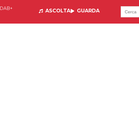
Search
DAB+
ASCOLTA
GUARDA
for:
Visual Radio
Musica
Programmi
Pod
MUSICA