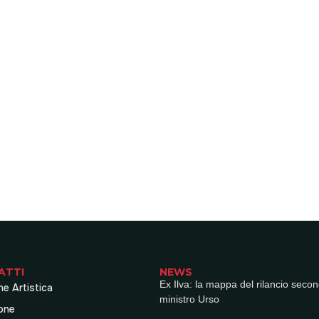
ATTI
NEWS
Ex Ilva: la mappa del rilancio secon
ne Artistica
ministro Urso
one