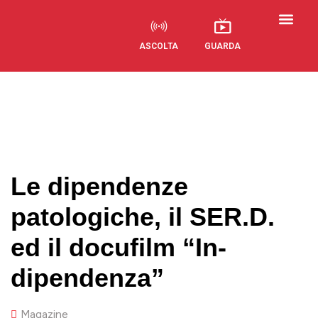
ASCOLTA
GUARDA
Visual Radio
Le dipendenze
patologiche, il SER.D.
ed il docufilm “In-
dipendenza”
Magazine