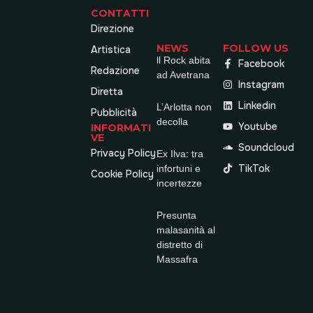
CONTATTI
Direzione
NEWS
FOLLOW US
Artistica
ll Rock abita
Facebook
Redazione
ad Avetrana
Instagram
Diretta
Linkedin
L’Arlotta non
Pubblicità
decolla
Youtube
INFORMATI
VE
Soundcloud
Privacy Policy
Ex Ilva: tra
TikTok
infortuni e
Cookie Policy
incertezze
Presunta
malasanità al
distretto di
Massafra