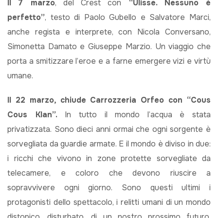
Il 7 marzo
, del Crest con
“Ulisse. Nessuno è
perfetto”
, testo di Paolo Gubello e Salvatore Marci,
anche regista e interprete, con Nicola Conversano,
Simonetta Damato e Giuseppe Marzio. Un viaggio che
porta a smitizzare l’eroe e a farne emergere vizi e virtù
umane.
Il 22 marzo, chiude Carrozzeria Orfeo con “Cous
Cous Klan”.
In tutto il mondo l’acqua è stata
privatizzata. Sono dieci anni ormai che ogni sorgente è
sorvegliata da guardie armate. E il mondo è diviso in due:
i ricchi che vivono in zone protette sorvegliate da
telecamere, e coloro che devono riuscire a
sopravvivere ogni giorno. Sono questi ultimi i
protagonisti dello spettacolo, i relitti umani di un mondo
distopico, disturbato, di un nostro prossimo futuro.