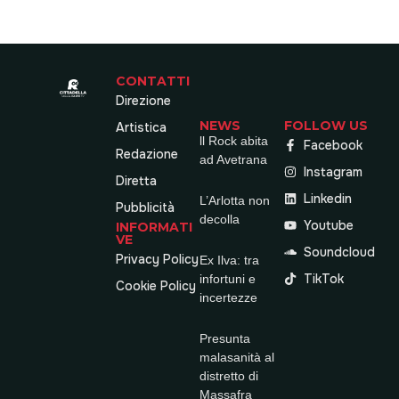
CONTATTI
Direzione
NEWS
FOLLOW US
Artistica
ll Rock abita
Facebook
Redazione
ad Avetrana
Instagram
Diretta
Linkedin
L’Arlotta non
Pubblicità
decolla
Youtube
INFORMATI
VE
Soundcloud
Privacy Policy
Ex Ilva: tra
TikTok
infortuni e
Cookie Policy
incertezze
Presunta
malasanità al
distretto di
Massafra