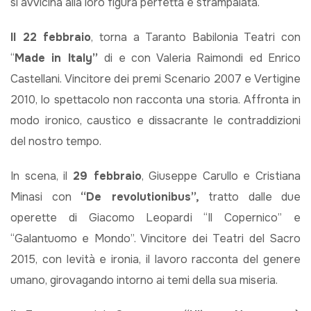
si avvicina alla loro figura perfetta e strampalata.
Il 22 febbraio
, torna a Taranto Babilonia Teatri con
“
Made in Italy”
di e con Valeria Raimondi ed Enrico
Castellani. Vincitore dei premi Scenario 2007 e Vertigine
2010, lo spettacolo non racconta una storia. Affronta in
modo ironico, caustico e dissacrante le contraddizioni
del nostro tempo.
In scena, il
29 febbraio
, Giuseppe Carullo e Cristiana
Minasi con
“De revolutionibus”,
tratto dalle due
operette di Giacomo Leopardi “Il Copernico” e
“Galantuomo e Mondo”. Vincitore dei Teatri del Sacro
2015, con levità e ironia, il lavoro racconta del genere
umano, girovagando intorno ai temi della sua miseria.