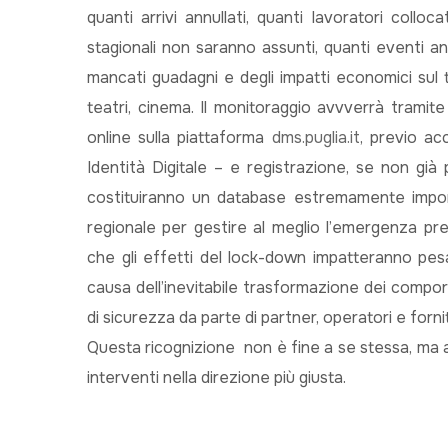
quanti arrivi annullati, quanti lavoratori colloc
stagionali non saranno assunti, quanti eventi ann
mancati guadagni e degli impatti economici sul t
teatri, cinema. Il monitoraggio avvverrà tramit
online sulla piattaforma
dms.puglia.it
, previo ac
Identità Digitale – e registrazione, se non già p
costituiranno un database estremamente import
regionale per gestire al meglio l’emergenza pr
che gli effetti del lock-down impatteranno pe
causa dell’inevitabile trasformazione dei compor
di sicurezza da parte di partner, operatori e forni
Questa ricognizione non è fine a se stessa, ma ai
interventi nella direzione più giusta.