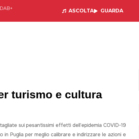
DAB+
ASCOLTA
GUARDA
e
Visual Radio
Musica
Programmi
Po
er turismo e cultura
agliate sui pesantissimi effetti dell’epidemia COVID-19
o in Puglia per meglio calibrare e indirizzare le azioni e