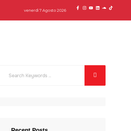
venerdì 7 Agosto 2026
dcast
News
Team
Partner
Contatti
Recent Posts