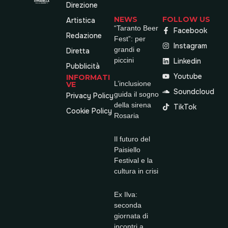
Direzione
NEWS
FOLLOW US
Artistica
“Taranto Beer
Facebook
Redazione
Fest”: per
Instagram
grandi e
Diretta
piccini
Linkedin
Pubblicità
Youtube
INFORMATI
L’inclusione
VE
Soundcloud
guida il sogno
Privacy Policy
della sirena
TikTok
Cookie Policy
Rosaria
Il futuro del
Paisiello
Festival e la
cultura in crisi
Ex Ilva:
seconda
giornata di
incontri a