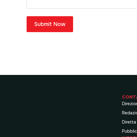
Submit Now
CONT
Direzio
Redazi
Diretta
Pubblic