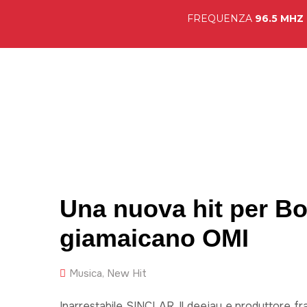
FREQUENZA
96.5 MHZ
Hom
Una nuova hit per Bo
giamaicano OMI
Musica
,
New Hit
Inarrestabile SINCLAR. Il deejay e produttore fr