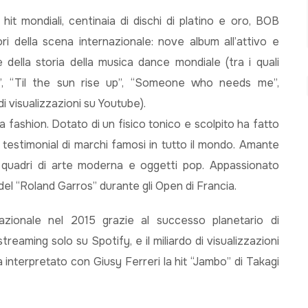
it mondiali, centinaia di dischi di platino e oro, BOB
i della scena internazionale: nove album all’attivo e
e della storia della musica dance mondiale (tra i quali
”, “Til the sun rise up”, “Someone who needs me”,
di visualizzazioni su Youtube).
fashion. Dotato di un fisico tonico e scolpito ha fatto
estimonial di marchi famosi in tutto il mondo. Amante
na quadri di arte moderna e oggetti pop. Appassionato
del “Roland Garros” durante gli Open di Francia.
azionale nel 2015 grazie al successo planetario di
streaming solo su Spotify, e il miliardo di visualizzazioni
 interpretato con Giusy Ferreri la hit “Jambo” di Takagi