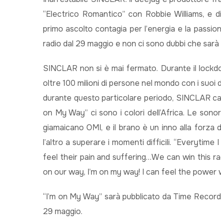
“Electrico Romantico” con Robbie Williams, e di
primo ascolto contagia per l’energia e la passio
radio dal 29 maggio e non ci sono dubbi che sarà
SINCLAR non si è mai fermato. Durante il lockdown
oltre 100 milioni di persone nel mondo con i suoi
durante questo particolare periodo, SINCLAR camb
on My Way” ci sono i colori dell’Africa. Le sonor
giamaicano OMI, e il brano è un inno alla forza del
l’altro a superare i momenti difficili. “Everytim
feel their pain and suffering…We can win this r
on our way, I’m on my way! I can feel the power
“I’m on My Way” sarà pubblicato da Time Records e
29 maggio.