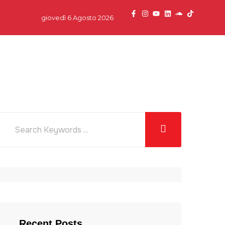
giovedì 6 Agosto 2026
dcast
News
Team
Partner
Contatti
Recent Posts