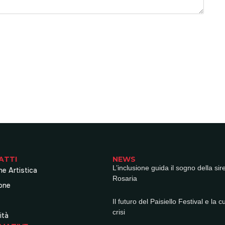
ATTI
NEWS
L’inclusione guida il sogno della sir
ne Artistica
Rosaria
one
Il futuro del Paisiello Festival e la c
crisi
ità