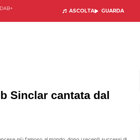
DAB+
ASCOLTA
GUARDA
e
Visual Radio
Musica
Programmi
Po
b Sinclar cantata dal
ancese più famoso al mondo, dopo i recenti successi di