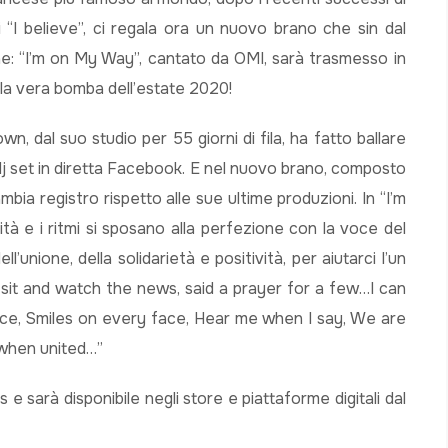
 “I believe”, ci regala ora un nuovo brano che sin dal
ne: “I’m on My Way”, cantato da OMI, sarà trasmesso in
 la vera bomba dell’estate 2020!
, dal suo studio per 55 giorni di fila, ha fatto ballare
 dj set in diretta Facebook. E nel nuovo brano, composto
ia registro rispetto alle sue ultime produzioni. In “I’m
ità e i ritmi si sposano alla perfezione con la voce del
l’unione, della solidarietà e positività, per aiutarci l’un
e I sit and watch the news, said a prayer for a few…I can
ace, Smiles on every face, Hear me when I say, We are
 when united…”
 sarà disponibile negli store e piattaforme digitali dal