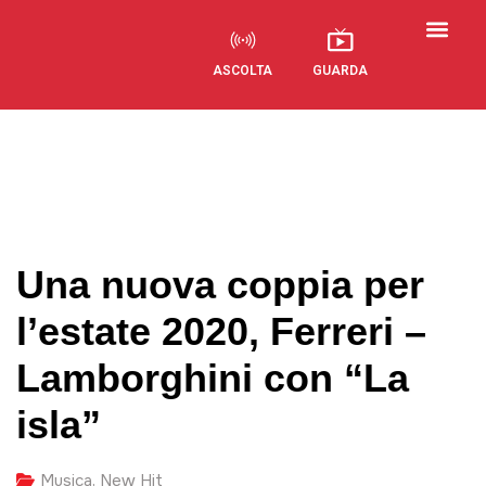
ASCOLTA
GUARDA
Una nuova coppia per
l’estate 2020, Ferreri –
Lamborghini con “La
isla”
Musica
,
New Hit