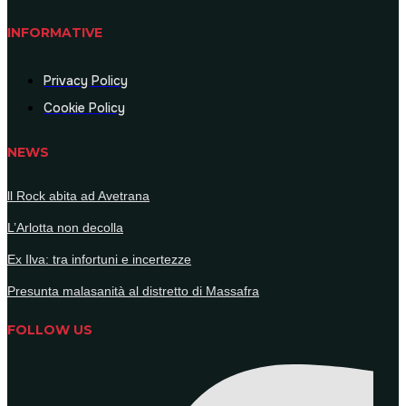
INFORMATIVE
Privacy Policy
Cookie Policy
NEWS
ll Rock abita ad Avetrana
L’Arlotta non decolla
Ex Ilva: tra infortuni e incertezze
Presunta malasanità al distretto di Massafra
FOLLOW US