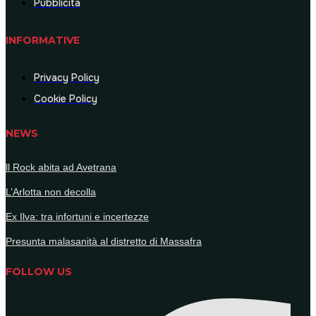
Pubblicità
INFORMATIVE
Privacy Policy
Cookie Policy
NEWS
ll Rock abita ad Avetrana
L’Arlotta non decolla
Ex Ilva: tra infortuni e incertezze
Presunta malasanità al distretto di Massafra
FOLLOW US