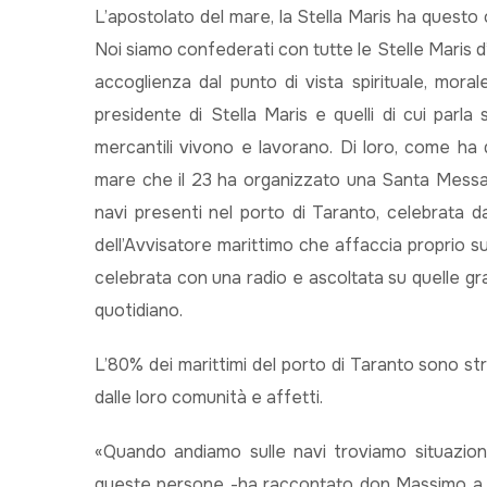
L’apostolato del mare, la Stella Maris ha questo 
Noi siamo confederati con tutte le Stelle Maris d’
accoglienza dal punto di vista spirituale, mor
presidente di Stella Maris e quelli di cui parla
mercantili vivono e lavorano. Di loro, come ha 
mare che il 23 ha organizzato una Santa Messa di
navi presenti nel porto di Taranto, celebrata 
dell’Avvisatore marittimo che affaccia proprio s
celebrata con una radio e ascoltata su quelle gr
quotidiano.
L’80% dei marittimi del porto di Taranto sono strani
dalle loro comunità e affetti.
«Quando andiamo sulle navi troviamo situazioni 
queste persone -ha raccontato don Massimo a m