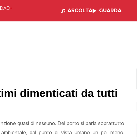
DAB+
ASCOLTA
GUARDA
e
Visual Radio
Musica
Programmi
Po
mi dimenticati da tutti
enzione quasi di nessuno. Del porto si parla soprattutto
 ambientale, dal punto di vista umano un po’ meno.