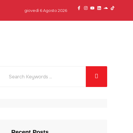
giovedì 6 Agosto 2026
dcast
News
Team
Partner
Contatti
Recent Posts