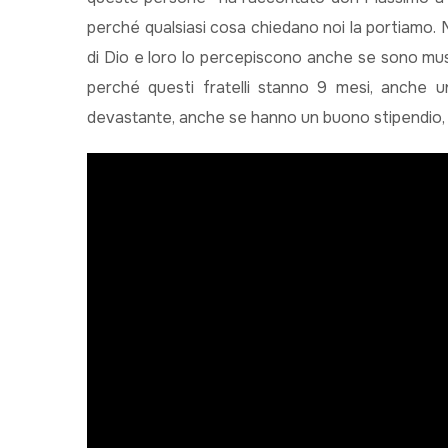
perché qualsiasi cosa chiedano noi la portiamo. 
di Dio e loro lo percepiscono anche se sono muss
perché questi fratelli stanno 9 mesi, anche 
devastante, anche se hanno un buono stipendio, n