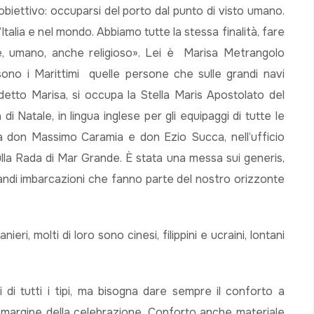
obiettivo: occuparsi del porto dal punto di visto umano.
Italia e nel mondo. Abbiamo tutte la stessa finalità, fare
ale, umano, anche religioso». Lei è Marisa Metrangolo
 sono i Marittimi quelle persone che sulle grandi navi
detto Marisa, si occupa la Stella Maris Apostolato del
 Natale, in lingua inglese per gli equipaggi di tutte le
da don Massimo Caramia e don Ezio Succa, nell’ufficio
ulla Rada di Mar Grande. È stata una messa sui generis,
andi imbarcazioni che fanno parte del nostro orizzonte
eri, molti di loro sono cinesi, filippini e ucraini, lontani
di tutti i tipi, ma bisogna dare sempre il conforto a
argine della celebrazione. Conforto anche materiale