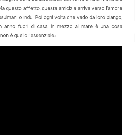
Ma questo affetto, questa amicizia arriva verso l’amore
ulmani o indù. Poi ogni volta che vado da loro piango,
un anno fuori di casa, in mezzo al mare è una cosa
on è quello l’essenziale».