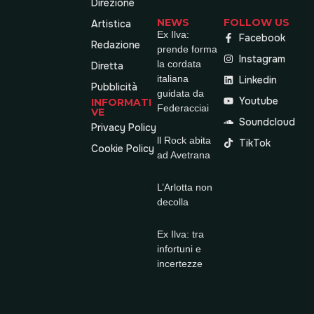
Direzione
NEWS
FOLLOW US
Artistica
Ex Ilva:
Facebook
Redazione
prende forma
Instagram
la cordata
Diretta
italiana
Linkedin
Pubblicità
guidata da
Youtube
INFORMATI
Federacciai
VE
Soundcloud
Privacy Policy
ll Rock abita
TikTok
Cookie Policy
ad Avetrana
L’Arlotta non
decolla
Ex Ilva: tra
infortuni e
incertezze