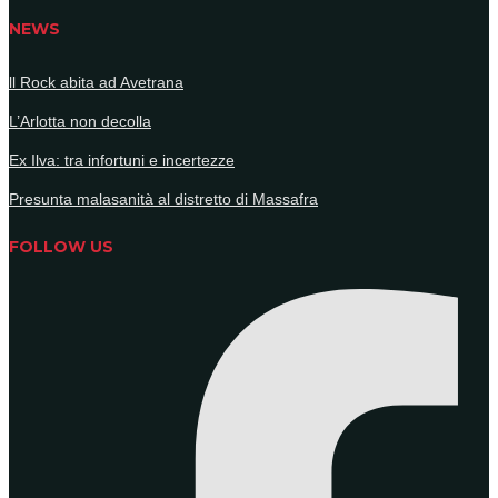
NEWS
ll Rock abita ad Avetrana
L’Arlotta non decolla
Ex Ilva: tra infortuni e incertezze
Presunta malasanità al distretto di Massafra
FOLLOW US