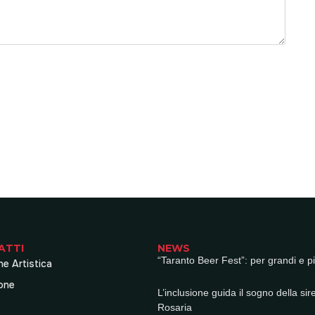
ATTI
NEWS
“Taranto Beer Fest”: per grandi e pi
ne Artistica
one
L’inclusione guida il sogno della sir
Rosaria