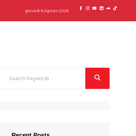
giovedì 6 Agosto 2026
dcast
News
Team
Partner
Contatti
Recent Posts