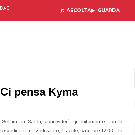
DAB+
ASCOLTA
GUARDA
e
Visual Radio
Musica
Programmi
Po
? Ci pensa Kyma
la Settimana Santa, condividerà gratuitamente con la
torpediniere giovedì santo, 6 aprile, dalle ore 12.00 alle