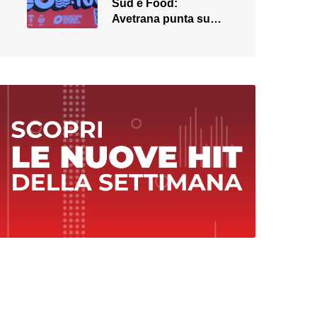
Sud e Food:
Avetrana punta su
musica e gusto