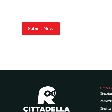
Submit Now
CONT
Direzio
Redazi
Diretta