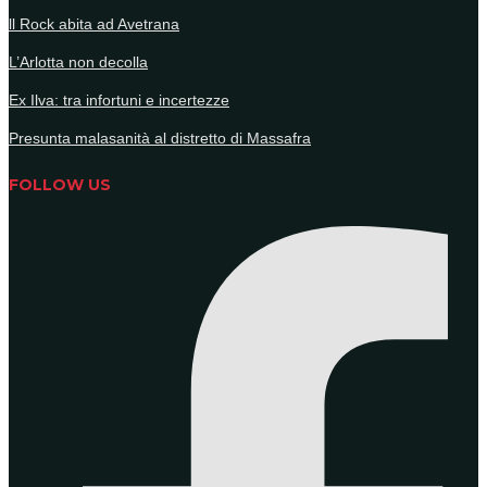
ll Rock abita ad Avetrana
L’Arlotta non decolla
Ex Ilva: tra infortuni e incertezze
Presunta malasanità al distretto di Massafra
FOLLOW US