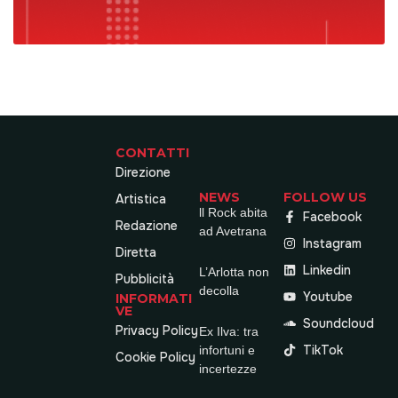
CONTATTI
Direzione
NEWS
FOLLOW US
Artistica
ll Rock abita
Facebook
Redazione
ad Avetrana
Instagram
Diretta
Linkedin
L’Arlotta non
Pubblicità
decolla
Youtube
INFORMATI
VE
Soundcloud
Privacy Policy
Ex Ilva: tra
TikTok
infortuni e
Cookie Policy
incertezze