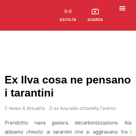
ASCOLTA
GUARDA
Visual Radio
Ex Ilva cosa ne pensano
i tarantini
News & Attualità
ex Ilva
,
radio cittadella
,
Taranto
Preridotto, nave gasiera, decarbonizzazione, Aia
abbiamo chiesto ai tarantini che si aggiravano tra i