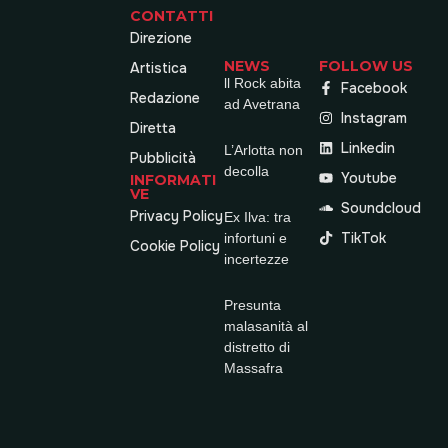
CONTATTI
Direzione
NEWS
FOLLOW US
Artistica
ll Rock abita
Facebook
Redazione
ad Avetrana
Instagram
Diretta
Linkedin
L’Arlotta non
Pubblicità
decolla
Youtube
INFORMATI
VE
Soundcloud
Privacy Policy
Ex Ilva: tra
TikTok
infortuni e
Cookie Policy
incertezze
Presunta
malasanità al
distretto di
Massafra