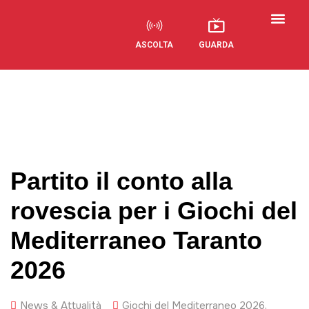
ASCOLTA
GUARDA
Visual Radio
Partito il conto alla
rovescia per i Giochi del
Mediterraneo Taranto
2026
News & Attualità
Giochi del Mediterraneo 2026
,