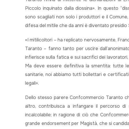
Piccolo inquinato dalla diossina». In questo “di
sono scagliati non solo i produttori e il Comune, 
difesa del mitile che da anni è diventato presidio
«I mitilicoltori – ha replicato nervosamente, Fr
Taranto – fanno tanto per uscire dall’anonimato 
infierisce sulla fatica e sui sacrifici dei lavorato
Ma deve essere definitiva la smentita: tutte 
sanitarie, noi abbiamo tutti bollettari e certific
legali».
Dello stesso parere Confcommercio Taranto che h
altro, contribuisca a infangare il percorso di
incalcolabile; in ragione di ciò che Confcommer
grande endorsement per Magistà, che si candida