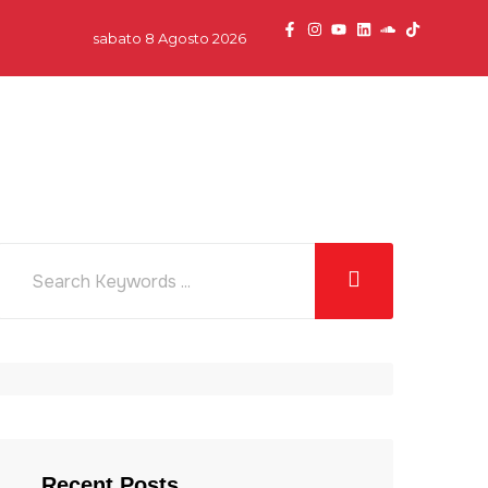
sabato 8 Agosto 2026
dcast
News
Team
Partner
Contatti
Recent Posts