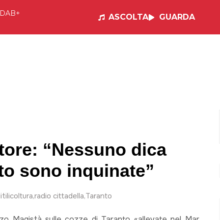
DAB+
ASCOLTA
GUARDA
e
Visual Radio
Musica
Programmi
Po
ltore: “Nessuno dica
nto sono inquinate”
itilicoltura
,
radio cittadella
,
Taranto
Enzo Magistà sulle cozze di Taranto «allevate nel Mar