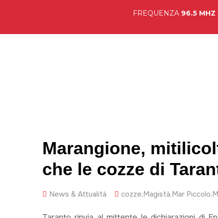
FREQUENZA
96.5 MHZ
Hom
Marangione, mitilico
che le cozze di Tara
News & Attualità
cozze
,
Magistà
,
Mar Piccolo
,
M
Taranto rinvia al mittente le dichiarazioni di 