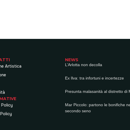
ATTI
NEWS
L’Arlotta non decolla
ne Artistica
one
Ex Ilva: tra infortuni e incertezze
Presunta malasanità al distretto di
ità
MATIVE
 Policy
Mar Piccolo: partono le bonifiche ne
secondo seno
Policy