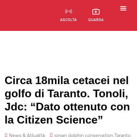
ASCOLTA
GUARDA
Visual Radio
Circa 18mila cetacei nel
golfo di Taranto. Tonoli,
Jdc: “Dato ottenuto con
la Citizen Science”
News & Attualità
jonian dolphin conservation
,
Taranto