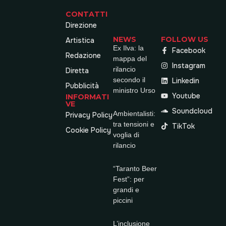
CONTATTI
Direzione
NEWS
FOLLOW US
Artistica
Ex Ilva: la
Facebook
Redazione
mappa del
Instagram
rilancio
Diretta
secondo il
Linkedin
Pubblicità
ministro Urso
Youtube
INFORMATI
VE
Soundcloud
Ambientalisti:
Privacy Policy
tra tensioni e
TikTok
Cookie Policy
voglia di
rilancio
“Taranto Beer
Fest”: per
grandi e
piccini
L’inclusione