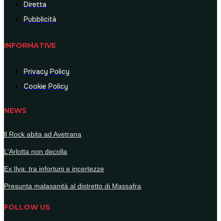
Diretta
Pubblicità
INFORMATIVE
Privacy Policy
Cookie Policy
NEWS
ll Rock abita ad Avetrana
L’Arlotta non decolla
Ex Ilva: tra infortuni e incertezze
Presunta malasanità al distretto di Massafra
FOLLOW US