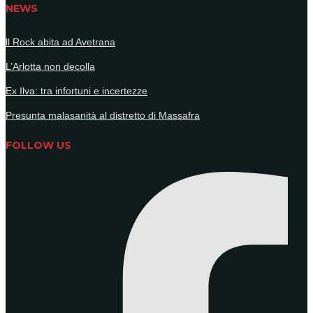
NEWS
ll Rock abita ad Avetrana
L’Arlotta non decolla
Ex Ilva: tra infortuni e incertezze
Presunta malasanità al distretto di Massafra
FOLLOW US