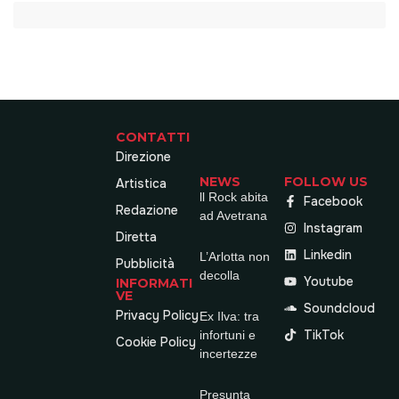
CONTATTI
Direzione
NEWS
FOLLOW US
Artistica
ll Rock abita
Facebook
Redazione
ad Avetrana
Instagram
Diretta
Linkedin
L’Arlotta non
Pubblicità
decolla
Youtube
INFORMATI
VE
Soundcloud
Privacy Policy
Ex Ilva: tra
TikTok
infortuni e
Cookie Policy
incertezze
Presunta