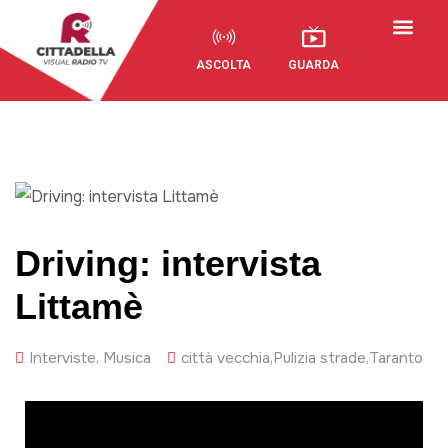
ASCOLTA
GUARDA
Driving: intervista
Littamè
Interviste
,
Musica
città vecchia
,
Pulizia strade
,
Taranto