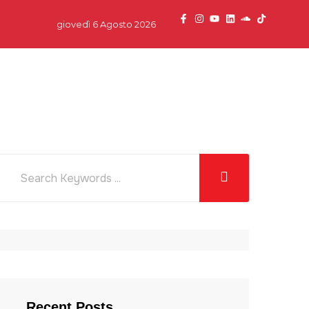
giovedì 6 Agosto 2026
dcast
News
Team
Partner
Contatti
Recent Posts