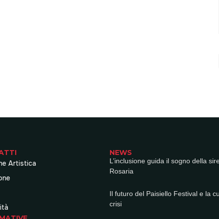
ATTI
NEWS
L’inclusione guida il sogno della sir
ne Artistica
Rosaria
one
Il futuro del Paisiello Festival e la c
crisi
ità
MATIVE