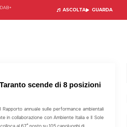
DAB+
ASCOLTA
GUARDA
e
Visual Radio
Musica
Programmi
Po
aranto scende di 8 posizioni
il Rapporto annuale sulle performance ambientali
nte in collaborazione con Ambiente Italia e Il Sole
 colloca al 67° posto su 105 capoluoghi di…