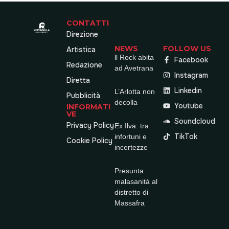
CONTATTI
Direzione
NEWS
FOLLOW US
Artistica
ll Rock abita
Facebook
Redazione
ad Avetrana
Instagram
Diretta
Linkedin
L’Arlotta non
Pubblicità
decolla
Youtube
INFORMATI
VE
Soundcloud
Privacy Policy
Ex Ilva: tra
TikTok
infortuni e
Cookie Policy
incertezze
Presunta
malasanità al
distretto di
Massafra