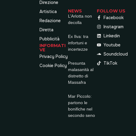
Direzione
NEWS
FOLLOW US
Artistica
L’Arlotta non
Facebook
Redazione
decolla
Instagram
Diretta
Linkedin
Ex Ilva: tra
Pubblicità
infortuni e
Youtube
INFORMATI
incertezze
VE
Soundcloud
Privacy Policy
TikTok
Presunta
Cookie Policy
malasanità al
distretto di
Massafra
Mar Piccolo:
partono le
bonifiche nel
secondo seno