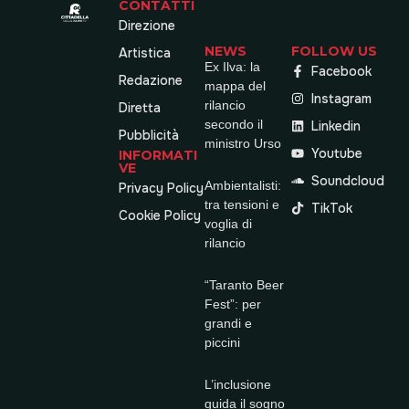
CONTATTI
Direzione
NEWS
FOLLOW US
Artistica
Ex Ilva: la
Facebook
Redazione
mappa del
Instagram
rilancio
Diretta
secondo il
Linkedin
Pubblicità
ministro Urso
Youtube
INFORMATI
VE
Soundcloud
Ambientalisti:
Privacy Policy
tra tensioni e
TikTok
Cookie Policy
voglia di
rilancio
“Taranto Beer
Fest”: per
grandi e
piccini
L’inclusione
guida il sogno