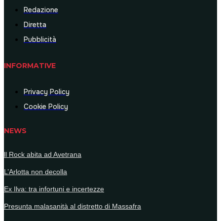
Redazione
Diretta
Pubblicità
INFORMATIVE
Privacy Policy
Cookie Policy
NEWS
ll Rock abita ad Avetrana
L’Arlotta non decolla
Ex Ilva: tra infortuni e incertezze
Presunta malasanità al distretto di Massafra