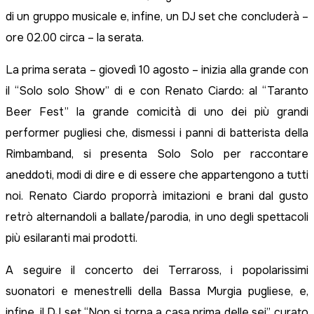
di un gruppo musicale e, infine, un DJ set che concluderà –
ore 02.00 circa – la serata.
La prima serata – giovedì 10 agosto – inizia alla grande con
il “Solo solo Show” di e con Renato Ciardo: al “Taranto
Beer Fest” la grande comicità di uno dei più grandi
performer pugliesi che, dismessi i panni di batterista della
Rimbamband, si presenta Solo Solo per raccontare
aneddoti, modi di dire e di essere che appartengono a tutti
noi. Renato Ciardo proporrà imitazioni e brani dal gusto
retrò alternandoli a ballate/parodia, in uno degli spettacoli
più esilaranti mai prodotti.
A seguire il concerto dei Terraross, i popolarissimi
suonatori e menestrelli della Bassa Murgia pugliese, e,
infine, il DJ set “Non si torna a casa prima delle sei” curato