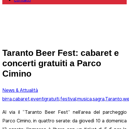
Contatti
Taranto Beer Fest: cabaret e
concerti gratuiti a Parco
Cimino
News & Attualità
birra
,
cabaret
,
eventigratuiti
,
festival
,
musica
,
sagra
,
Taranto
,
we
Al via il “Taranto Beer Fest” nell’area del parcheggio
Parco Cimino, in quattro serate: da giovedì 10 a domenica