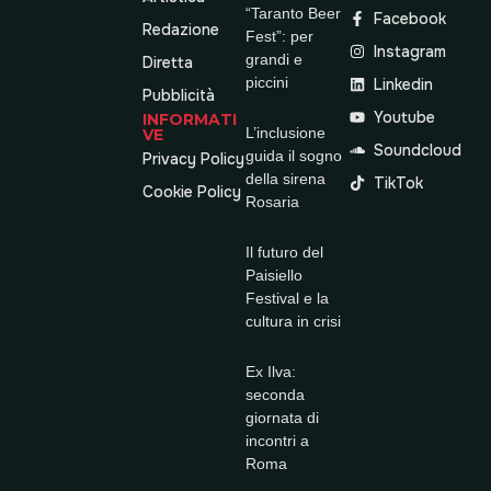
“Taranto Beer
Facebook
Redazione
Fest”: per
Instagram
grandi e
Diretta
piccini
Linkedin
Pubblicità
Youtube
INFORMATI
L’inclusione
VE
Soundcloud
guida il sogno
Privacy Policy
della sirena
TikTok
Cookie Policy
Rosaria
Il futuro del
Paisiello
Festival e la
cultura in crisi
Ex Ilva:
seconda
giornata di
incontri a
Roma