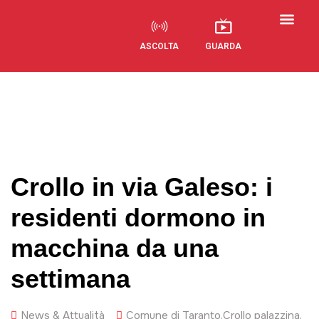
ASCOLTA
GUARDA
Visual Radio
Crollo in via Galeso: i
residenti dormono in
macchina da una
settimana
News & Attualità
Comune di Taranto
,
Crollo palazzina
,