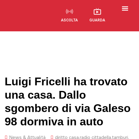
ASCOLTA
GUARDA
Visual Radio
Luigi Fricelli ha trovato
una casa. Dallo
sgombero di via Galeso
98 dormiva in auto
News & Attualità
diritto casa
,
radio cittadella
,
tamburi
,