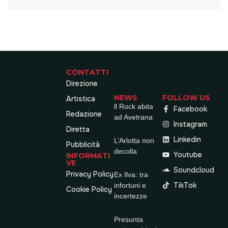
CONTATTI
Direzione
NEWS
FOLLOW US
Artistica
ll Rock abita
Facebook
Redazione
ad Avetrana
Instagram
Diretta
Linkedin
L’Arlotta non
Pubblicità
decolla
Youtube
INFORMATI
VE
Soundcloud
Privacy Policy
Ex Ilva: tra
TikTok
infortuni e
Cookie Policy
incertezze
Presunta