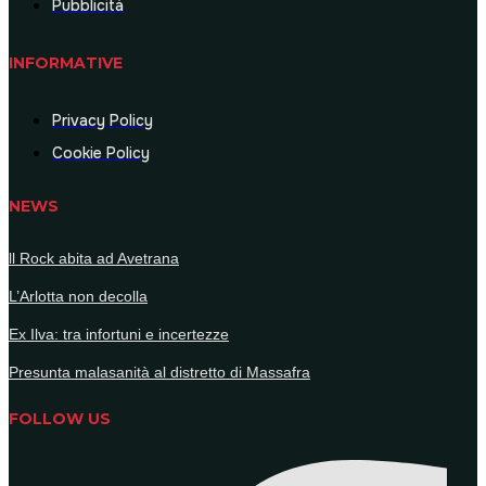
Pubblicità
INFORMATIVE
Privacy Policy
Cookie Policy
NEWS
ll Rock abita ad Avetrana
L’Arlotta non decolla
Ex Ilva: tra infortuni e incertezze
Presunta malasanità al distretto di Massafra
FOLLOW US