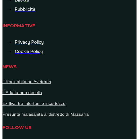
Diretta
Pubblicità
INFORMATIVE
Privacy Policy
Cookie Policy
NEWS
ll Rock abita ad Avetrana
L’Arlotta non decolla
Ex Ilva: tra infortuni e incertezze
Presunta malasanità al distretto di Massafra
FOLLOW US