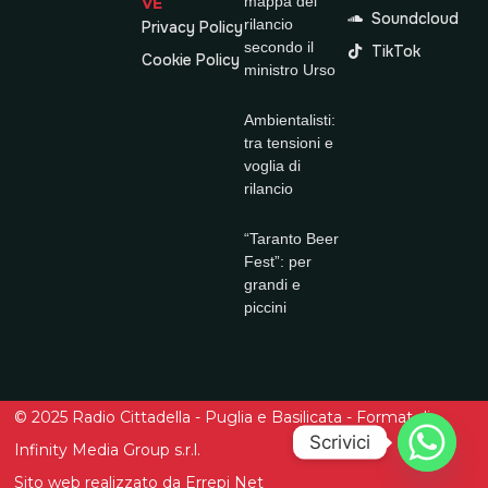
mappa del
VE
Soundcloud
rilancio
Privacy Policy
secondo il
TikTok
Cookie Policy
ministro Urso
Ambientalisti:
tra tensioni e
voglia di
rilancio
“Taranto Beer
Fest”: per
grandi e
piccini
© 2025 Radio Cittadella - Puglia e Basilicata - Format di
Scrivici
Infinity Media Group s.r.l.
Sito web realizzato da Errepi Net