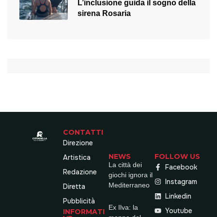
L’inclusione guida il sogno della
sirena Rosaria
CONTATTI
Direzione
NEWS
FOLLOW US
Artistica
La città dei
Facebook
Redazione
giochi ignora il
Instagram
Mediterraneo
Diretta
Linkedin
Pubblicità
Ex Ilva: la
Youtube
INFORMATI