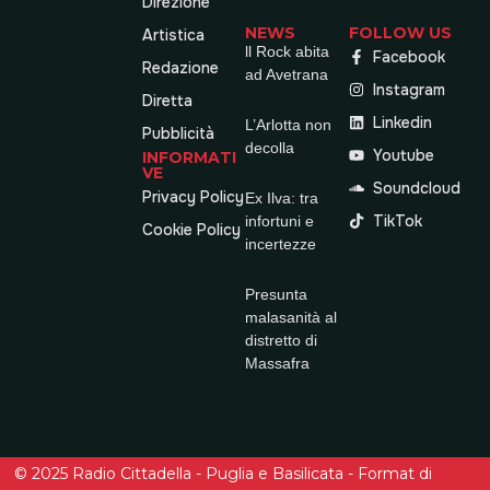
Direzione
NEWS
FOLLOW US
Artistica
ll Rock abita
Facebook
Redazione
ad Avetrana
Instagram
Diretta
Linkedin
L’Arlotta non
Pubblicità
decolla
Youtube
INFORMATI
VE
Soundcloud
Privacy Policy
Ex Ilva: tra
TikTok
infortuni e
Cookie Policy
incertezze
Presunta
malasanità al
distretto di
Massafra
© 2025 Radio Cittadella - Puglia e Basilicata - Format di