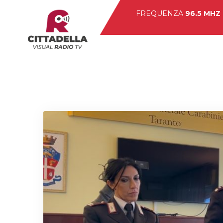
FREQUENZA
96.5 MHZ
Hom