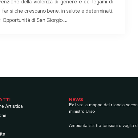
evenzione della violenza di genere e dei legami di
far si che crescano bene, in salute e determinati.
i Opportunità di San Giorgio.…
ATTI
NEWS
Ex Ilva: la mappa del rilancio secon
ne Artistica
ministro Urso
one
Ambientalisti: tra tensioni e voglia di
ità