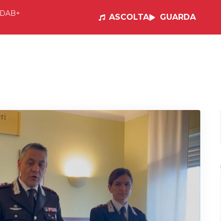
DAB+
ASCOLTA
GUARDA
e
Visual Radio
Musica
Programmi
Po