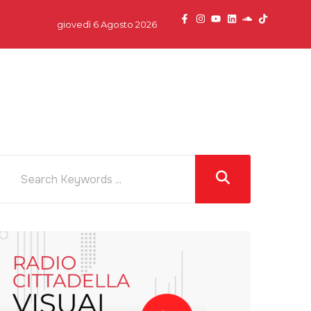
giovedì 6 Agosto 2026
dcast
News
Team
Partner
Contatti