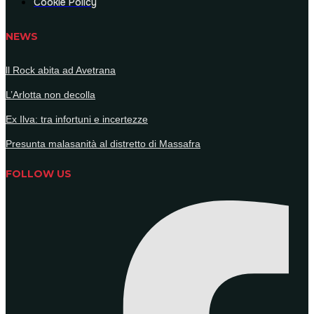
Cookie Policy
NEWS
ll Rock abita ad Avetrana
L’Arlotta non decolla
Ex Ilva: tra infortuni e incertezze
Presunta malasanità al distretto di Massafra
FOLLOW US