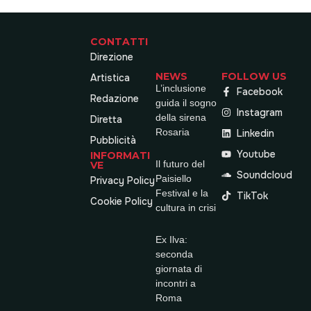
CONTATTI
Direzione
NEWS
FOLLOW US
Artistica
L’inclusione
Facebook
Redazione
guida il sogno
Instagram
della sirena
Diretta
Rosaria
Linkedin
Pubblicità
Youtube
INFORMATI
Il futuro del
VE
Soundcloud
Paisiello
Privacy Policy
Festival e la
TikTok
Cookie Policy
cultura in crisi
Ex Ilva:
seconda
giornata di
incontri a
Roma