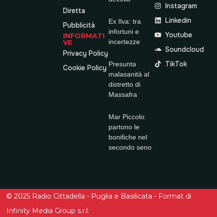
Instagram
Diretta
Linkedin
Ex Ilva: tra
Pubblicità
infortuni e
Youtube
INFORMATI
incertezze
VE
Soundcloud
Privacy Policy
TikTok
Presunta
Cookie Policy
malasanità al
distretto di
Massafra
Mar Piccolo:
partono le
bonifiche nel
secondo seno
© 2025 Radio Cittadella - Puglia e Basilicata - Format di
Infinity Media Group s.r.l.