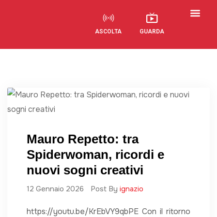
ASCOLTA
GUARDA
Visual Radio
Mauro Repetto: tra
Spiderwoman, ricordi e
nuovi sogni creativi
12 Gennaio 2026
Post By
ignazio
https://youtu.be/KrEbVY9qbPE Con il ritorno