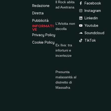
ll Rock abita
Facebook
Redazione
ad Avetrana
Instagram
Diretta
Linkedin
Pubblicità
L’Arlotta non
Youtube
INFORMATI
decolla
VE
Soundcloud
Privacy Policy
TikTok
Cookie Policy
Ex Ilva: tra
infortuni e
incertezze
Presunta
malasanità al
distretto di
Massafra