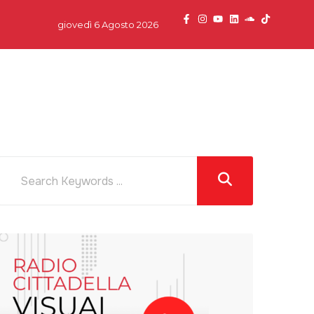
giovedì 6 Agosto 2026
dcast
News
Team
Partner
Contatti