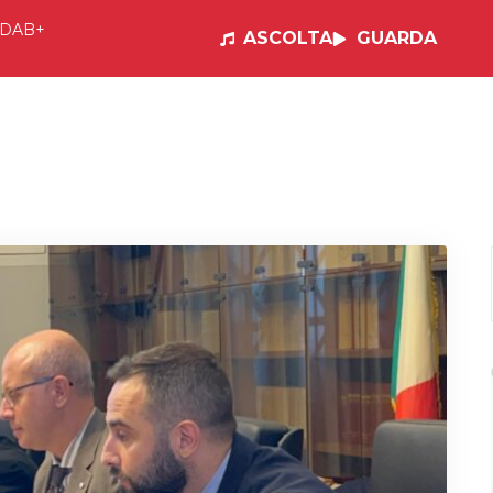
DAB+
ASCOLTA
GUARDA
e
Visual Radio
Musica
Programmi
Po