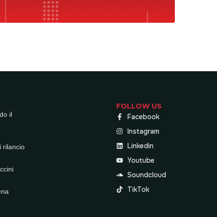
FOLLOW US
do il
Facebook
Instagram
Linkedin
 rilancio
Youtube
ccini
Soundcloud
TikTok
ena