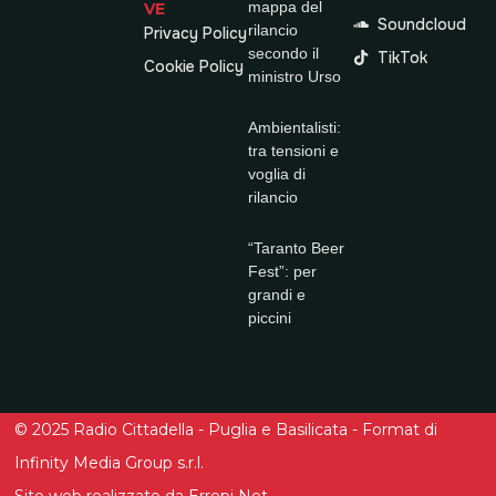
mappa del
VE
Soundcloud
rilancio
Privacy Policy
secondo il
TikTok
Cookie Policy
ministro Urso
Ambientalisti:
tra tensioni e
voglia di
rilancio
“Taranto Beer
Fest”: per
grandi e
piccini
© 2025 Radio Cittadella - Puglia e Basilicata - Format di
Infinity Media Group s.r.l.