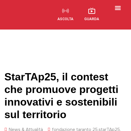
ASCOLTA
GUARDA
Visual Radio
StarTAp25, il contest
che promuove progetti
innovativi e sostenibili
sul territorio
News & Attualità
fondazione taranto 25
,
starTAp25
,