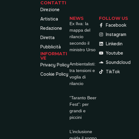
CONTATTI
Direzione
NEWS
FOLLOW US
Artistica
Ex Ilva: la
Facebook
Redazione
mappa del
Instagram
rilancio
Diretta
secondo il
Linkedin
Pubblicità
ministro Urso
Youtube
INFORMATI
VE
Soundcloud
Ambientalisti:
Privacy Policy
tra tensioni e
TikTok
Cookie Policy
voglia di
rilancio
“Taranto Beer
Fest”: per
grandi e
piccini
L’inclusione
guida il sogno