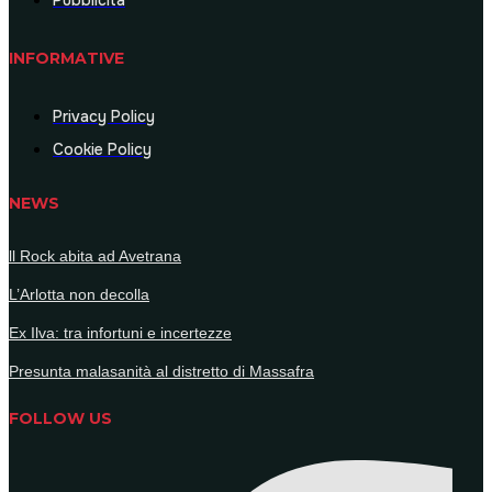
Pubblicità
INFORMATIVE
Privacy Policy
Cookie Policy
NEWS
ll Rock abita ad Avetrana
L’Arlotta non decolla
Ex Ilva: tra infortuni e incertezze
Presunta malasanità al distretto di Massafra
FOLLOW US