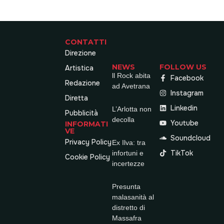
CONTATTI
Direzione
NEWS
FOLLOW US
Artistica
ll Rock abita
Facebook
Redazione
ad Avetrana
Instagram
Diretta
Linkedin
L’Arlotta non
Pubblicità
decolla
Youtube
INFORMATI
VE
Soundcloud
Privacy Policy
Ex Ilva: tra
TikTok
infortuni e
Cookie Policy
incertezze
Presunta
malasanità al
distretto di
Massafra