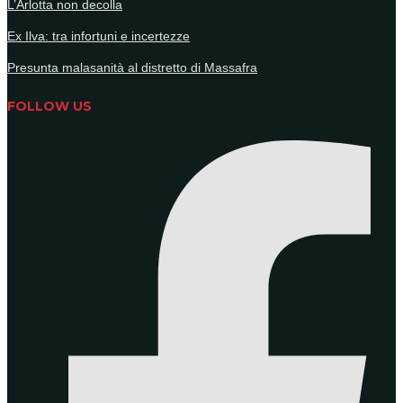
L’Arlotta non decolla
Ex Ilva: tra infortuni e incertezze
Presunta malasanità al distretto di Massafra
FOLLOW US