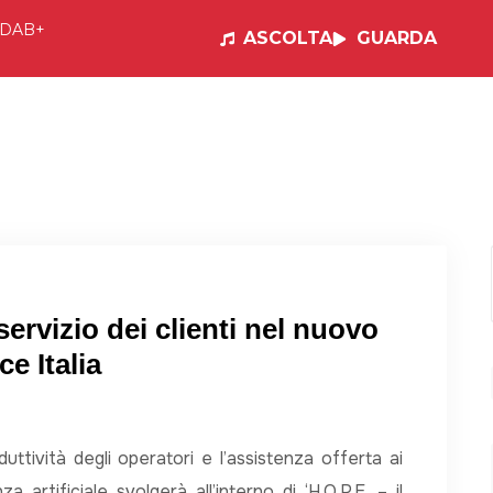
DAB+
ASCOLTA
GUARDA
e
Visual Radio
Musica
Programmi
Po
l servizio dei clienti nel nuovo
e Italia
ttività degli operatori e l’assistenza offerta ai
za artificiale svolgerà all’interno di ‘H.O.P.E. – il