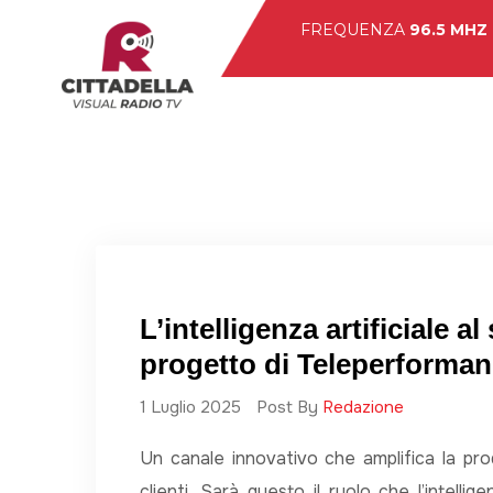
FREQUENZA
96.5 MHZ
Hom
L’intelligenza artificiale a
progetto di Teleperformanc
1 Luglio 2025
Post By
Redazione
Un canale innovativo che amplifica la produ
clienti. Sarà questo il ruolo che l’intelligen