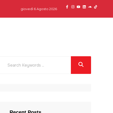
giovedì 6 Agosto 2026
dcast
News
Team
Partner
Contatti
Recent Posts