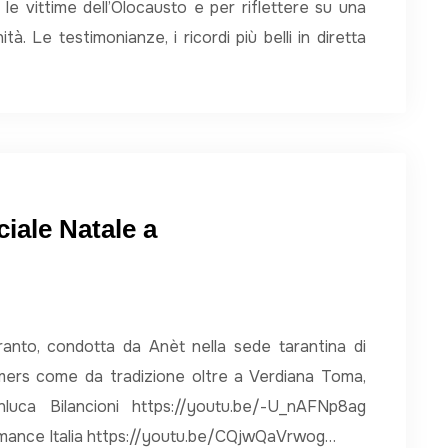
le vittime dell’Olocausto e per riflettere su una
tà. Le testimonianze, i ricordi più belli in diretta
iale Natale a
anto, condotta da Anèt nella sede tarantina di
rmers come da tradizione oltre a Verdiana Toma,
luca Bilancioni https://youtu.be/-U_nAFNp8ag
ormance Italia https://youtu.be/CQjwQaVrwog…