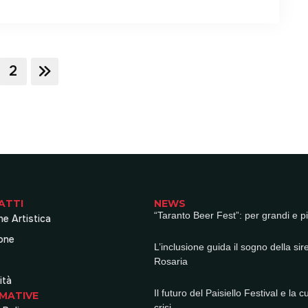
2
ATTI
NEWS
“Taranto Beer Fest”: per grandi e pi
ne Artistica
one
L’inclusione guida il sogno della sir
Rosaria
ità
Il futuro del Paisiello Festival e la c
MATIVE
crisi