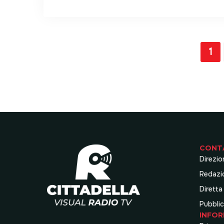
1
CONT
Direzio
Redazi
Diretta
Pubblic
INFOR